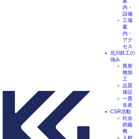
案
内・
設備
工場
案
内・
アク
セス
北川鉄工の
強み
異形
物加
工
品質
保証
一貫
生産
CSR活動
社会
的義
務
人材