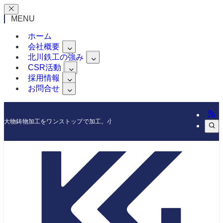
MENU
ホーム
会社概要
北川鉄工の強み
CSR活動
採用情報
お問合せ
大物鋳物加工をワンストップで加工。小ロットからの製作もOKです