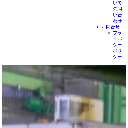
いて
の問
い合
わせ
お問合せ
プラ
イバ
シー
ポリ
シー