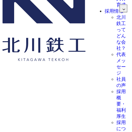
育成
採用情報
北川
鉄工
って
どん
な会
社？
代表
メッ
セー
ジ
社員
の声
採用
概
要・
福利
厚生
採用
につ