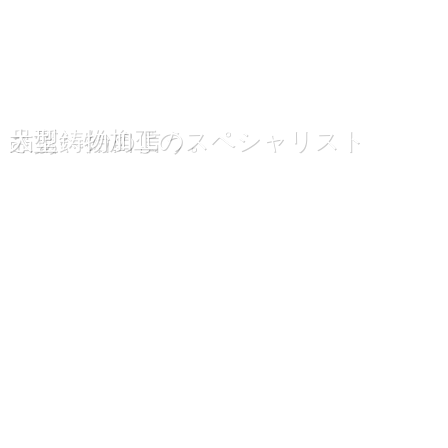
品質への自信
さぁ、始めよう。
大型鋳物加工のスペシャリスト