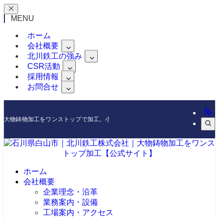
MENU
ホーム
会社概要
北川鉄工の強み
CSR活動
採用情報
お問合せ
大物鋳物加工をワンストップで加工。小ロットからの製作もOKです
ホーム
会社概要
企業理念・沿革
業務案内・設備
工場案内・アクセス