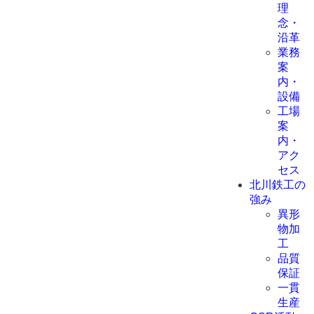
理
念・
沿革
業務
案
内・
設備
工場
案
内・
アク
セス
北川鉄工の
強み
異形
物加
工
品質
保証
一貫
生産