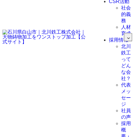
CSR活動
社会
的義
務
人材
育成
採用情報
北川
鉄工
って
どん
な会
社？
代表
メッ
セー
ジ
社員
の声
採用
概
要・