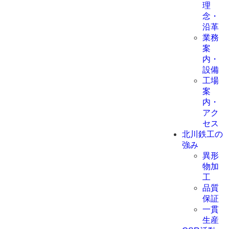
理
念・
沿革
業務
案
内・
設備
工場
案
内・
アク
セス
北川鉄工の
強み
異形
物加
工
品質
保証
一貫
生産