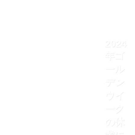
2024
年ゴ
ール
デン
ウイ
ーク
の休