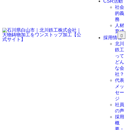
CSR活動
社会
的義
務
人材
育成
採用情報
北川
鉄工
って
どん
な会
社？
代表
メッ
セー
ジ
社員
の声
採用
概
要・